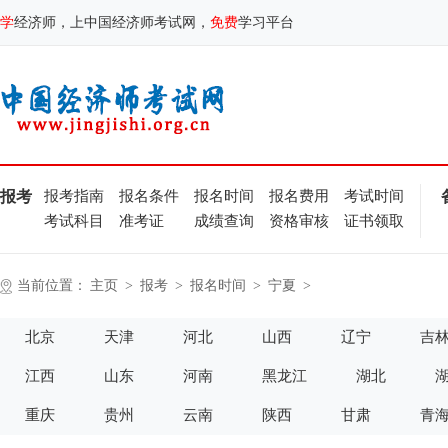
学
经济师，上中国经济师考试网，
免费
学习平台
报考
报考指南
报名条件
报名时间
报名费用
考试时间
考试科目
准考证
成绩查询
资格审核
证书领取
当前位置：
主页
>
报考
>
报名时间
>
宁夏
>
北京
天津
河北
山西
辽宁
吉
江西
山东
河南
黑龙江
湖北
重庆
贵州
云南
陕西
甘肃
青