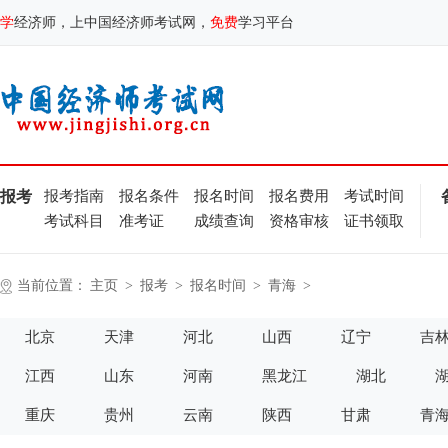
学
经济师，上中国经济师考试网，
免费
学习平台
报考
报考指南
报名条件
报名时间
报名费用
考试时间
考试科目
准考证
成绩查询
资格审核
证书领取
当前位置：
主页
>
报考
>
报名时间
>
青海
>
北京
天津
河北
山西
辽宁
吉
江西
山东
河南
黑龙江
湖北
重庆
贵州
云南
陕西
甘肃
青