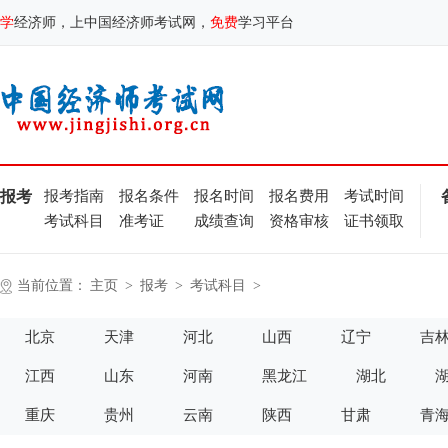
学
经济师，上中国经济师考试网，
免费
学习平台
报考
报考指南
报名条件
报名时间
报名费用
考试时间
考试科目
准考证
成绩查询
资格审核
证书领取
当前位置：
主页
>
报考
>
考试科目
>
北京
天津
河北
山西
辽宁
吉
江西
山东
河南
黑龙江
湖北
重庆
贵州
云南
陕西
甘肃
青