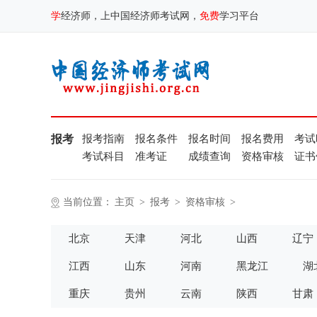
学
经济师，上中国经济师考试网，
免费
学习平台
报考
报考指南
报名条件
报名时间
报名费用
考试
考试科目
准考证
成绩查询
资格审核
证书
当前位置：
主页
>
报考
>
资格审核
>
北京
天津
河北
山西
辽宁
江西
山东
河南
黑龙江
湖
重庆
贵州
云南
陕西
甘肃