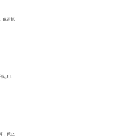
，像留抵
利运用、
算，截止