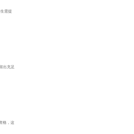
考生需提
留出充足
资格，这